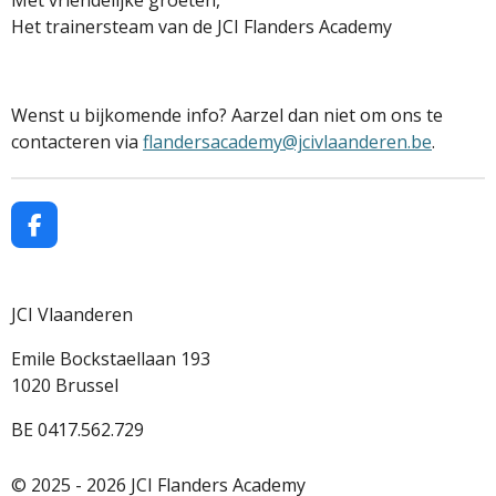
Met vriendelijke groeten,
Het trainersteam van de JCI Flanders Academy
Wenst u bijkomende info? Aarzel dan niet om ons te
contacteren via
flandersacademy@jcivlaanderen.be
.
F
a
c
e
JCI Vlaanderen
b
o
Emile Bockstaellaan 193
o
k
1020 Brussel
BE 0417.562.729
© 2025 - 2026 JCI Flanders Academy