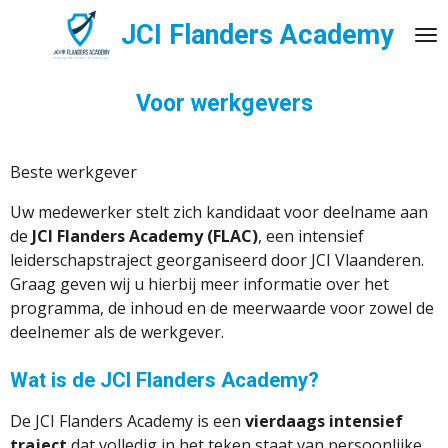
Ga
JCI Flanders Academy
direct
naar
de
Voor werkgevers
hoofdinhoud
Beste werkgever
Uw medewerker stelt zich kandidaat voor deelname aan
de
JCI Flanders Academy (FLAC)
, een intensief
leiderschapstraject georganiseerd door JCI Vlaanderen.
Graag geven wij u hierbij meer informatie over het
programma, de inhoud en de meerwaarde voor zowel de
deelnemer als de werkgever.
Wat is de JCI Flanders Academy?
De JCI Flanders Academy is een
vierdaags intensief
traject
dat volledig in het teken staat van persoonlijke